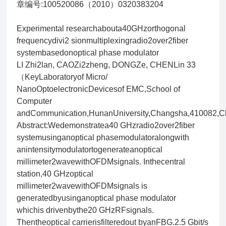
章编号:100520086（2010）0320383204
Experimental researchabouta40GHzorthogonal
frequencydivi2 sionmultiplexingradio2over2fiber
systembasedonoptical phase modulator
LI Zhi2lan, CAOZi2zheng, DONGZe, CHENLin 33
（KeyLaboratoryof Micro/
NanoOptoelectronicDevicesof EMC,School of
Computer
andCommunication,HunanUniversity,Changsha,410082,
Abstract:Wedemonstratea40 GHzradio2over2fiber
systemusinganoptical phasemodulatoralongwith
anintensitymodulatortogenerateanoptical
millimeter2wavewithOFDMsignals. Inthecentral
station,40 GHzoptical
millimeter2wavewithOFDMsignals is
generatedbyusinganoptical phase modulator
whichis drivenbythe20 GHzRFsignals.
Thentheoptical carrierisfilteredout byanFBG.2.5 Gbit/s