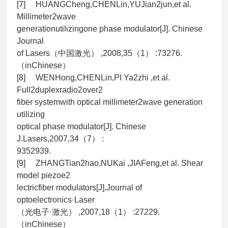
[7] HUANGCheng,CHENLin,YUJian2jun,et al.
Millimeter2wave
generationutilizingone phase modulator[J]. Chinese
Journal
of Lasers（中国激光） ,2008,35（1） :73276.
（inChinese）
[8] WENHong,CHENLin,PI Ya2zhi ,et al.
Full2duplexradio2over2
fiber systemwith optical millimeter2wave generation
utilizing
optical phase modulator[J]. Chinese
J.Lasers,2007,34（7） :
9352939.
[9] ZHANGTian2hao,NUKai ,JIAFeng,et al. Shear
model piezoe2
lectricfiber modulators[J].Journal of
optoelectronics·Laser
（光电子·激光） ,2007,18（1） :27229.
（inChinese）