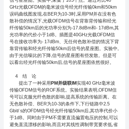
信号星座图。实验中,采集了105个点。通过对比40
GHz光载OFDM的毫米波信号经光纤传输
0km
和
50km
误码曲线图发现,在BER为10-3时,采用PM并在没有色
散补偿的情况下,光载OFDM信号在背靠背传输和经光
纤传输
50km
后的光功率分别为-17.8dBm和- 17dBm,其
光功率的代价小于1dB。插图是40GHz光载OFDM信
号在接收功率为- 17dBm、无任何色散补偿的情况下背
靠背传输和经光纤传输
50km
后信号的星座图。实验中,
由于光信噪比的下降,信号的星座图有些发散。但是可
以看出经光纤传输
50km
后,信号的星座图依然很好。
4 结 论
提出了一种采用
PM并级联IM
实现40 GHz毫米波
传输OFDM信号的ROF系统。实验结果表明,OFDM信
号可以克服光纤色散的影响,提高系统的传输距离。在
无色散补偿、BER为10-3的条件下,下行链路中2.5
Gbit/ s的OFDM信号经光纤传输50km后,其功率代价小
于1dB。同时由于PM不需要直流偏置电压的控制,可以
避免直流漂移的影响,而且对其线性调制带宽要求低,省