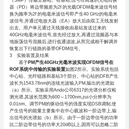
（SMF）传输至基站。在基站,信号经高速的光电转换
器（PD）将边带频差为
2f
的光载OFDM毫米波信号转
换为频率为
2f
的电毫米波信号即产生40 GHz的电毫米
波信号,并通过电放大器（EA）放大后由双工天线发射
出去。用户单元通过天线接收由基站发送过来的
40GHz电毫米波信号,首先经过放大,再通过混频器与本
地振荡信号混频后,进行低通滤波,从而完成相干解调并
恢复出下行链路的基带OFDM信号。
3 实验装置及结果
基于
PM产生40GHz光毫米波实现OFDM信号在
ROF系统中传输的实验装置
如图2所示。实验系统包括
中心站、光纤链路和基站3个部分。中心站的DFB产生
波长为1543.78nm的连续光波输入PM,输出的光谱如
（a）所示。实验采用Ando公司6317的光谱分析仪检
测光谱,其波长范围为600～1700nm,zui小分辨率为
0.01nm。调节PM的驱动信号的强度实现DSB调制,使
产生信号的能量主要集中在中心载波和一阶边带上,输
出信号的光谱如（b）所示。由于一阶边带信号的功率
比二阶边带信号的功率大20dB以上,因而可以忽略二阶