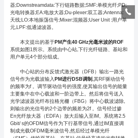
器;Downstreamdata:下行链路数据;SMF:单模光纤;PD:
光电转换器;EA:电放大器;Du-plexer:双工器;Antenna:
天线;LO:本地振荡信号;Mixer:混频器;User Unit :用户单
元,LPF:低通滤波器。
本文提出的基于
PM产生40 GHz光毫米波的ROF
系统如图1所示。系统由中心站,下行光纤链路、基站和
用户单元4个部分组成。
中心站的分布反馈式激光器（DFB）输出一路光
信号作为光载波输入
PM进行DSB调制
,其RF驱动信号
的频率为f 。调节驱动信号的强度,使其输出信号的能量
主要集中在中心载波和一阶边带上。然后将信号送入
光学滤波器光纤布拉格光栅（FBG）将中心载波滤除,
则输出的光信号的2个边带的频差为
2f
。信号经过掺
En光纤放大器（EDFA）放大后输入至IM。系统将2.5
Gbit/ s的OFDM信号作为下行基带信号,通过IM直接调
制成光载OFDM毫米波信号,然后经过单模光纤