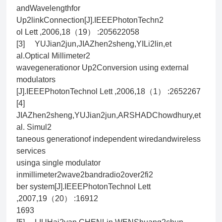
andWavelengthfor
Up2linkConnection[J].IEEEPhotonTechn2
ol Lett ,2006,18（19） :205622058
[3] YUJian2jun,JIAZhen2sheng,YILi2lin,et
al.Optical Millimeter2
wavegenerationor Up2Conversion using external
modulators
[J].IEEEPhotonTechnol Lett ,2006,18（1） :2652267
[4]
JIAZhen2sheng,YUJian2jun,ARSHADChowdhury,et
al. Simul2
taneous generationof independent wiredandwireless
services
usinga single modulator
inmillimeter2wave2bandradio2over2fi2
ber system[J].IEEEPhotonTechnol Lett
,2007,19（20） :16912
1693