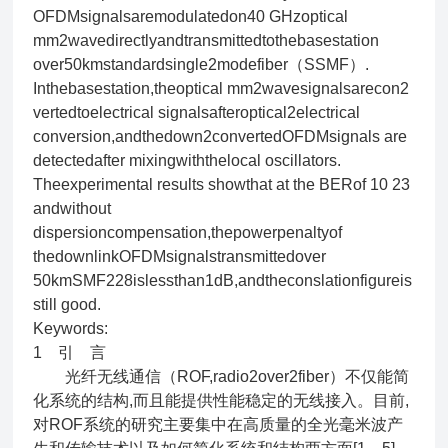
OFDMsignalsaremodulatedon40 GHzoptical
mm2wavedirectlyandtransmittedtothebasestation
over50kmstandardsingle2modefiber（SSMF）.
Inthebasestation,theoptical mm2wavesignalsarecon2
vertedtoelectrical signalsafteroptical2electrical
conversion,andthedown2convertedOFDMsignals are
detectedafter mixingwiththelocal oscillators.
Theexperimental results showthat at the BERof 10 23
andwithout
dispersioncompensation,thepowerpenaltyof
thedownlinkOFDMsignalstransmittedover
50kmSMF228islessthan1dB,andtheconslationfigureis
still good.
Keywords:
1 引 言
光纤无线通信（ROF,radio2over2fiber）不仅能简
化系统的结构,而且能提供性能稳定的无线接入。目前,
对ROF系统的研究主要集中在高质量的全光毫米波产