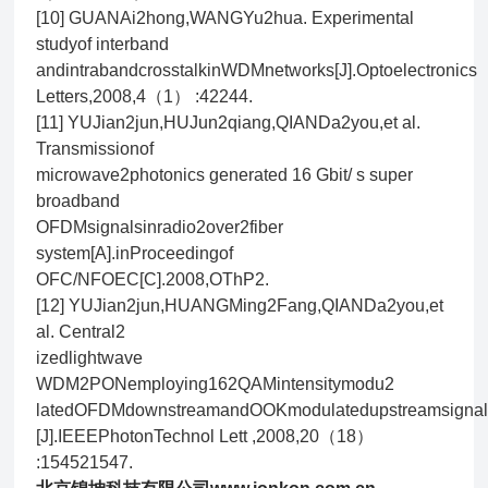
[10] GUANAi2hong,WANGYu2hua. Experimental
studyof interband
andintrabandcrosstalkinWDMnetworks[J].Optoelectronics
Letters,2008,4（1） :42244.
[11] YUJian2jun,HUJun2qiang,QIANDa2you,et al.
Transmissionof
microwave2photonics generated 16 Gbit/ s super
broadband
OFDMsignalsinradio2over2fiber
system[A].inProceedingof
OFC/NFOEC[C].2008,OThP2.
[12] YUJian2jun,HUANGMing2Fang,QIANDa2you,et
al. Central2
izedlightwave
WDM2PONemploying162QAMintensitymodu2
latedOFDMdownstreamandOOKmodulatedupstreamsigna
[J].IEEEPhotonTechnol Lett ,2008,20（18）
:154521547.