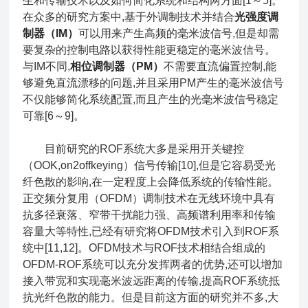
生和传输技术以及如何简化系统和结构两方面[1～5]。
在众多的研究方案中,基于外调制技术并结合
光强度调
制器（IM）
可以用来产生高频的毫米波信号,但是却需
要复杂的控制电路以获得性能更稳定的毫米波信号。
与IM不同,
相位调制器（PM）
不需要直流偏置控制,能
够避免直流漂移的问题,并且采用PM产生的毫米波信号
不仅能够简化系统配置,而且产生的光毫米波信号稳定
可靠[6～9]。
目前研究的ROF系统大多是采用开关键控
（OOK,on2offkeying）信号传输[10],但是它容易受光
纤色散的影响,在一定程度上会降低系统的传输性能。
正交频分复用（OFDM）调制技术在无线环境中具有
抗多径衰落、窄带干扰能力强、高频谱利用率和传输
容量大等特性,已经有研究将OFDM技术引入到ROF系
统中[11,12]。OFDM技术与ROF技术相结合组成的
OFDM-ROF系统可以充分发挥两者的优势,还可以增加
接入带宽和实现毫米波远距离的传输,提高ROF系统抵
抗光纤色散的能力。但是目前这方面的研究并不多,大