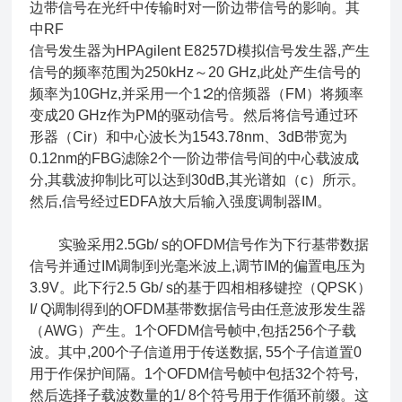
边带信号在光纤中传输时对一阶边带信号的影响。其
中RF
信号发生器为HPAgilent E8257D模拟信号发生器,产生
信号的频率范围为250kHz～20 GHz,此处产生信号的
频率为10GHz,并采用一个1∶2的倍频器（FM）将频率
变成20 GHz作为PM的驱动信号。然后将信号通过环
形器（Cir）和中心波长为1543.78nm、3dB带宽为
0.12nm的FBG滤除2个一阶边带信号间的中心载波成
分,其载波抑制比可以达到30dB,其光谱如（c）所示。
然后,信号经过EDFA放大后输入强度调制器IM。
实验采用2.5Gb/ s的OFDM信号作为下行基带数据
信号并通过IM调制到光毫米波上,调节IM的偏置电压为
3.9V。此下行2.5 Gb/ s的基于四相相移键控（QPSK）
I/ Q调制得到的OFDM基带数据信号由任意波形发生器
（AWG）产生。1个OFDM信号帧中,包括256个子载
波。其中,200个子信道用于传送数据, 55个子信道置0
用于作保护间隔。1个OFDM信号帧中包括32个符号,
然后选择子载波数量的1/ 8个符号用于作循环前缀。这