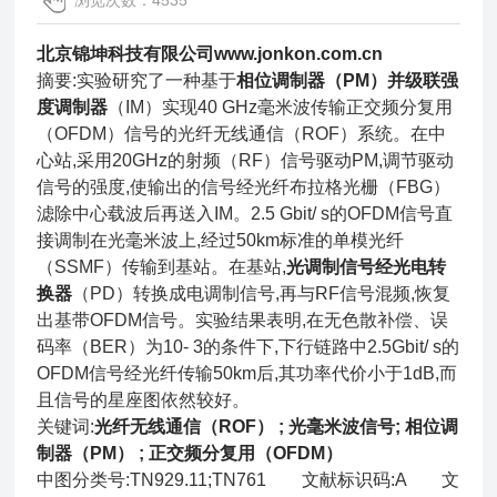
浏览次数：4535
北京锦坤科技有限公司www.jonkon.com.cn
摘要:实验研究了一种基于
相位调制器（PM）并级联强
度调制器
（IM）实现40 GHz毫米波传输正交频分复用
（OFDM）信号的光纤无线通信（ROF）系统。在中
心站,采用20GHz的射频（RF）信号驱动PM,调节驱动
信号的强度,使输出的信号经光纤布拉格光栅（FBG）
滤除中心载波后再送入IM。2.5 Gbit/ s的OFDM信号直
接调制在光毫米波上,经过50km标准的单模光纤
（SSMF）传输到基站。在基站,
光调制信号经光电转
换器
（PD）转换成电调制信号,再与RF信号混频,恢复
出基带OFDM信号。实验结果表明,在无色散补偿、误
码率（BER）为10- 3的条件下,下行链路中2.5Gbit/ s的
OFDM信号经光纤传输50km后,其功率代价小于1dB,而
且信号的星座图依然较好。
关键词:
光纤无线通信（ROF） ; 光毫米波信号; 相位调
制器（PM） ; 正交频分复用（OFDM）
中图分类号:TN929.11;TN761 文献标识码:A 文