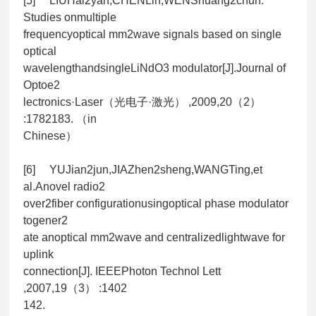
[5] LIUHai2yan,CHENLin,WENShuang2chun.
Studies onmultiple
frequencyoptical mm2wave signals based on single
optical
wavelengthandsingleLiNdO3 modulator[J].Journal of
Optoe2
lectronics·Laser（光电子·激光） ,2009,20（2）
:1782183. （in
Chinese）
[6] YUJian2jun,JIAZhen2sheng,WANGTing,et
al.Anovel radio2
over2fiber configurationusingoptical phase modulator
togener2
ate anoptical mm2wave and centralizedlightwave for
uplink
connection[J]. IEEEPhoton Technol Lett
,2007,19（3） :1402
142.