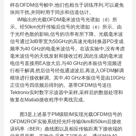
样在OFDM信号帧中,他们也相当于训练序列,可以避免
块间干扰,并同时用于同步和信道估计。
IM输出的光载OFDM毫米波信号光谱如（d）所
示。经
50km
光纤传输后信号的光谱如（e）所示。由
于光纤色散的影响,信号的功率有所下降。光载毫米波
信号通过3dB带宽为50GHz的高速光电转换器PD变成
频率为40 GHz的电毫米波信号。在该实验中,没有考虑
毫米波信号的天线发射和接收过程,因此生成的毫米波
电信号直接用EA放大后,与40 GHz的本振信号混频进
行相干解调,然后信号经低通滤波后,再送入OFDM解调
模块进行接收解调。其中,40 GHz本振信号是由10GHz
正弦信号四倍频后得到的。基带OFDM信号送往
Tektronix实时数字示波器中采样,采样后的数据处理和
恢复在Matlab接收程序中离线完成。
图3是上述基于PM级联IM实现光载OFDM信号的
OFDM2ROF实验系统经光纤传输0km和50km后接收
误码率（BER）曲线图以及相应传输距离下接收端的