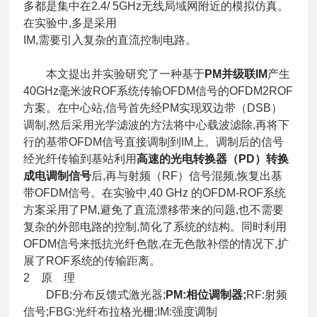
多都是集中在2.4/ 5GHz无线局域网附近的模拟仿真。
在实验中,多是采用
IM,需要引入复杂的直流控制电路。
本文提出并实验研究了一种基于
PM并级联IM
产生
40GHz毫米波ROF系统传输OFDM信号的OFDM2ROF
方案。在中心站,信号首先经PM实现双边带（DSB）
调制,然后采用光学滤波的方法将中心载波滤除,再将下
行的基带OFDM信号直接调制到IM上。调制后的信号
经光纤传输到基站利用
高速的光电转换器（PD）转换
成电调制信号
后,再与射频（RF）信号混频,恢复出基
带OFDM信号。在实验中,40 GHz 的OFDM-ROF系统
方案采用了
PM
,避免了直流漂移带来的问题,也不需要
复杂的外部电路的控制,简化了系统的结构。同时利用
OFDM信号来抵抗光纤色散,在无色散补偿的情况下,扩
展了ROF系统的传输距离。
2 原 理
DFB:分布反馈式激光器;
PM:相位调制器;
RF:射频
信号;FBG:光纤布拉格光栅;IM:强度调制