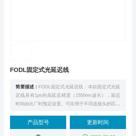
FODL固定式光延迟线
简要描述：
FODL固定式光延迟线：本款固定式光延
迟线具有1ps的高延迟精度（1550nm波长），延迟
时间由出厂时预定设置。可应用于不同连接头的匹配
（FC-APC,FC-PC, LC, SC等）；平衡光接收；调整
接收距离等不同场合。
产品型号
更新时间