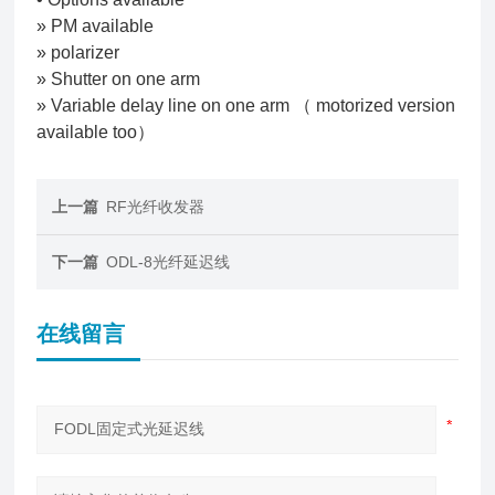
» PM available
» polarizer
» Shutter on one arm
» Variable delay line on one arm （ motorized version
available too）
上一篇
RF光纤收发器
下一篇
ODL-8光纤延迟线
在线留言