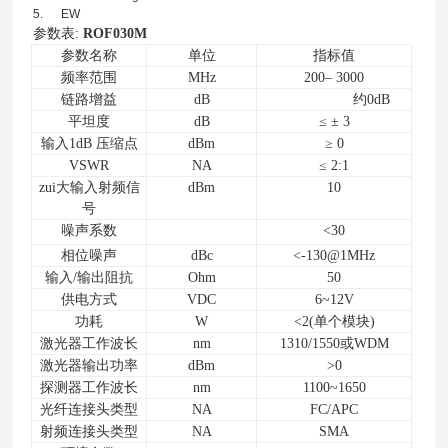
5. EW
参数表:
ROF030M
参数名称
单位
指标值
频率范围
MHz
200– 3000
链路增益
dB
约0dB
平坦度
dB
≤ ± 3
输入1dB 压缩点
dBm
≥ 0
VSWR
NA
≤ 2:1
zui大输入射频信
dBm
10
号
噪声系数
<30
相位噪声
dBc
<-130@1MHz
输入/输出阻抗
Ohm
50
供电方式
VDC
6~12V
功耗
W
<2(单个模块)
激光器工作波长
nm
1310/1550或WDM
激光器输出功率
dBm
>0
探测器工作波长
nm
1100~1650
光纤连接头类型
NA
FC/APC
射频连接头类型
NA
SMA