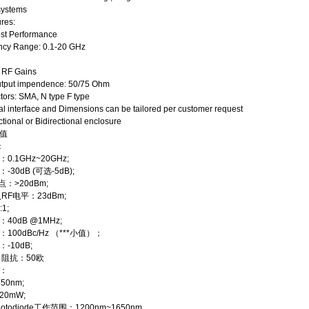
systems
res:
ost Performance
ncy Range: 0.1-20 GHz
s RF Gains
output impendence: 50/75 Ohm
tors: SMA, N type F type
cal interface and Dimensions can be tailored per customer request
ctional or Bidirectional enclosure
值
：
0.1GHz~20GHz;
30dB (可选-5dB);
点：>20dBm;
入RF电平：23dBm;
:1;
40dB @1MHz;
100dBc/Hz （***小值）；
-10dB;
出阻抗：50欧
：
50nm;
0mW;
otodiode工作范围：1200nm~1650nm