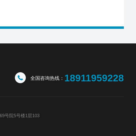
18911959228
全国咨询热线：
号院5号楼1层103