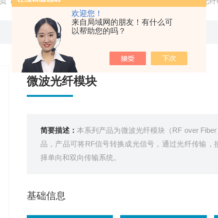
页
/
产品中心
/
光学产品
/
射频/微波光纤传输模块
/ rof微波光
欢迎您！
来自局域网的朋友！有什么可
以帮助您的吗？
微波光纤模块
简要描述：
本系列产品为微波光纤模块（RF over Fiber）
品，产品可将RF信号转换成光信号，通过光纤传输，
择单向和双向传输系统。
基础信息