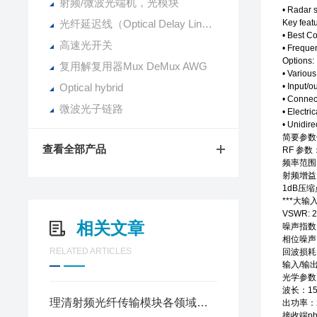
射频/微波光端机，光模块
• Radar 
光纤延迟线（Optical Delay Line）
Key featu
• Best C
高速光开关
• Freque
Options:
复用解复用器Mux DeMux AWG
• Variou
Optical hybrid
• Input/
• Connec
微波光子链路
• Electri
• Unidire
简要参数
查看全部产品
RF 参数
频率范围：
射频增益：-
1dB压缩
***大输
VSWR: 2
相关文章
噪声指数：
相位噪声：
RELATED ARTICLES
回波损耗：
输入/输
光学参数
波长：15
理清射频光纤传输模块各领域落地场景匹配不同行业信号传输建设需求
出功率：2
接收端ph