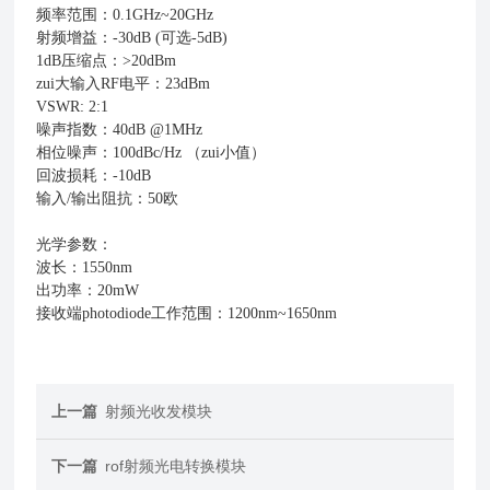
频率范围：0.1GHz~20GHz
射频增益：-30dB (可选-5dB)
1dB压缩点：>20dBm
zui大输入RF电平：23dBm
VSWR: 2:1
噪声指数：40dB @1MHz
相位噪声：100dBc/Hz （zui小值）
回波损耗：-10dB
输入/输出阻抗：50欧
光学参数：
波长：1550nm
出功率：20mW
接收端photodiode工作范围：1200nm~1650nm
上一篇
射频光收发模块
下一篇
rof射频光电转换模块