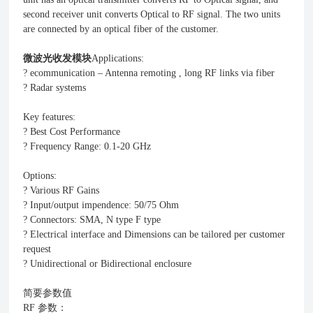
second receiver unit converts Optical to RF signal. The two units
are connected by an optical fiber of the customer.
微波光收发模块
Applications:
? ecommunication – Antenna remoting , long RF links via fiber
? Radar systems
Key features:
? Best Cost Performance
? Frequency Range: 0.1-20 GHz
Options:
? Various RF Gains
? Input/output impendence: 50/75 Ohm
? Connectors: SMA, N type F type
? Electrical interface and Dimensions can be tailored per customer
request
? Unidirectional or Bidirectional enclosure
简要参数值
RF 参数：