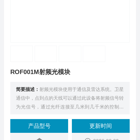
ROF001M射频光模块
简要描述：
射频光模块使用于通信及雷达系统。卫星
通信中，点到点的天线可以通过此设备将射频信号转
为光信号，通过光纤连接至几米到几千米的控制室
外。广播信号也可以将RF信号转为光信号通过光纤
传输。雷达系统可以通过此方式将雷达天线和信号室
产品型号
更新时间
进行远距离连接。其距离长、带宽高、响应平坦。射