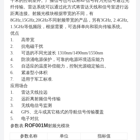
千米的控制室外。广播信号也可以将RF信号转为光信号通过光
纤传输。雷达系统可以通过此方式将雷达天线和信号室进行远
距离连接。射频光模块根据带宽的不同，有
8GHz,15GHz,20GHz不同射频带宽的产品，另有3GHz, 2.4GHz,
1.5GHz等低频段，根据需要，可选择单向和双向传输系统。
优点
1. 高带宽
2. 抗电磁干扰
3. 可选的不同光波长 1310nm/1490nm/1550nm
4. 防浪涌电源保护，可靠的电源环境适应能力
5. 自适应的温度补偿能力，控制光源稳定输出。
6. 紧凑型小体积
7. 适用于军工标准.
应用场合
1. 雷达天线拉远
2. 远距离射频信号传输
3. 无线电信号监测
4. GPS、北斗或其它格式的导航信号传输覆盖
5. 电子对抗
ROF001M
参数表:
射频光模块
参数名称
单位
指标值