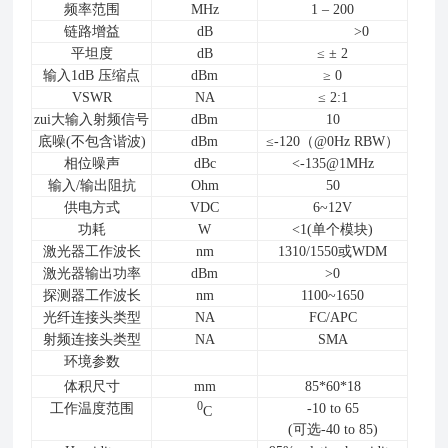
频率范围
MHz
1 – 200
链路增益
dB
>0
平坦度
dB
≤ ± 2
输入1dB 压缩点
dBm
≥ 0
VSWR
NA
≤ 2:1
zui大输入射频信号
dBm
10
底噪(不包含谐波)
dBm
≤-120（@0Hz RBW）
相位噪声
dBc
<-135@1MHz
输入/输出阻抗
Ohm
50
供电方式
VDC
6~12V
功耗
W
<1(单个模块)
激光器工作波长
nm
1310/1550或WDM
激光器输出功率
dBm
>0
探测器工作波长
nm
1100~1650
光纤连接头类型
NA
FC/APC
射频连接头类型
NA
SMA
环境参数
体积尺寸
mm
85*60*18
0
工作温度范围
-10 to 65
C
(可选-40 to 85)