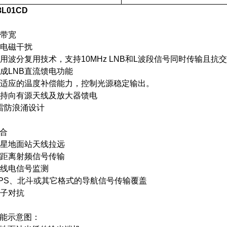
3L01CD
高带宽
抗电磁干扰
采用波分复用技术，支持10MHz LNB和L波段信号同时传输且抗
集成LNB直流馈电功能
自适应的温度补偿能力，控制光源稳定输出。
支持向有源天线及放大器馈电
防雷防浪涌设计
合
卫星地面站天线拉远
远距离射频信号传输
无线电信号监测
GPS、北斗或其它格式的导航信号传输覆盖
电子对抗
能示意图：