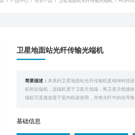
页
/
产品中心
/
光学产品
/
卫星地面站光纤传输光端机
/ ROF0
卫星地面站光纤传输光端机
简要描述：
本系列卫星地面站光纤传输机是锦坤科技设
机和近端机，远端机置于卫星天线端，将卫星天线接收
端机可直接放置于室内机架使用，并将光纤中的信号恢
有灵活配置信号通道数的优点。具有低成本设备，高性
波信号转为光信号处理。
基础信息