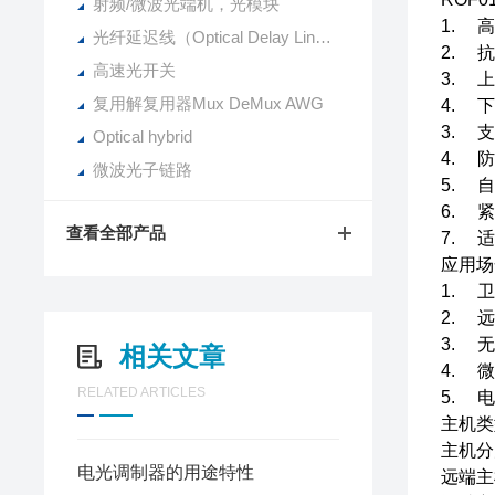
射频/微波光端机，光模块
1. 
光纤延迟线（Optical Delay Line）
2. 
高速光开关
3. 
复用解复用器Mux DeMux AWG
4. 
3. 
Optical hybrid
4. 
微波光子链路
5. 
6. 
查看全部产品
7. 适
应用场
1. 
2. 
3. 
相关文章
4. 
RELATED ARTICLES
5. 
主机类
主机分
电光调制器的用途特性
远端主