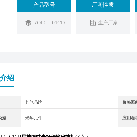
产品型号
厂商性质
ROF01L01CD
生产厂家
介绍
其他品牌
价格区
类别
光学元件
应用领
1L01CD
卫星地面站光纤传输光端机
优点：