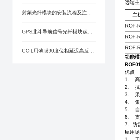
远端主
射频光纤模块的安装流程及注意事项
主
ROF-
GPS北斗导航信号光纤模块赋能全场景导航
ROF-
ROF-
COIL用薄膜90度位相延迟高反射镜的研制
功能模
ROF0
优点
1. 
2. 
3. 
4. 
5. 
6. 
7. 
应用场
1. 