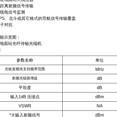
远距离射频信号传输
无线电信号监测
GPS、北斗或其它格式的导航信号传输覆盖
电子对抗
能示意图：
:
参数名称
单位
光收发模块支持频率范围
MHz
链路增益
射频光
dB
平坦度
dB
输入1dB 压缩点
dBm
VSWR
NA
*大输入射频信号
dBm