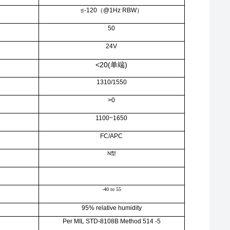
≤-120（@1Hz RBW）
50
24V
<20(
)
单端
1310/1550
>0
1100~1650
FC/APC
N
型
-40 to 55
95% relative humidity
Per MIL STD-8108B Method 514 -5