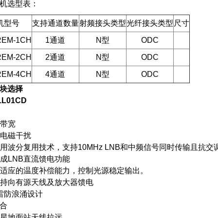
机选型表：
机型号
支持通道数量
射频接头类型
光纤接头类型
尺寸
REM-1CH
1通道
N型
ODC
REM-2CH
2通道
N型
ODC
REM-4CH
4通道
N型
ODC
块选择
1L01CD
高带宽
抗电磁干扰
采用波分复用技术，支持10MHz LNB和中频信号同时传输且抗交
集成LNB直流馈电功能
自适应的温度补偿能力，控制光源稳定输出。
支持向有源天线及放大器馈电
防雷防浪涌设计
合
卫星地面站天线拉远