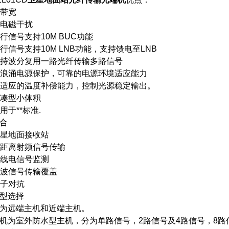
高带宽
抗电磁干扰
上行信号支持10M BUC功能
下行信号支持10M LNB功能，支持馈电至LNB
支持波分复用一路光纤传输多路信号
防浪涌电源保护，可靠的电源环境适应能力
自适应的温度补偿能力，控制光源稳定输出。
紧凑型小体积
用于**标准.
合
卫星地面接收站
远距离射频信号传输
无线电信号监测
微波信号传输覆盖
电子对抗
型选择
为远端主机和近端主机。
机为室外防水型主机，分为单路信号，2路信号及4路信号，8路