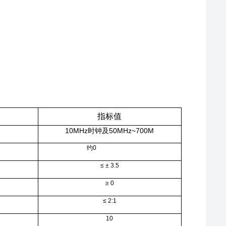
指标值
10MHz
50MHz~700M
时钟及
约0
≤ ± 3.5
≥ 0
≤ 2:1
10