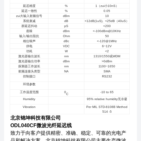
延迟精度
%
1
（zui小10nS）
延迟一致性
%
0.05
zui大输入射频信号
dBm
10
系统衰减
dB
<12dB(1uS), <25dB
（40uS）
群延迟抖动
pS
<200
底噪
dBm
<-100dBm@10KHz
输入/输出阻抗
Ohm
50
相位噪声
dBc
<-120@1MHz
供电
VDC
6~12V
功耗
W
<2
激光器输出波长
nm
1310/1550
或WDM
激光器输出功率
dBm
>0dBm
探测器工作波长
nm
1100~1650
射频连接头类型
NA
SMA
控制接口
RS232
环境参数
工作温度范围
0
-10 to 65
C
Humidity
95% relative humidity
无冷凝
Vibration
Per MIL STD-8108B Method
514 -5
北京锦坤科技有限公司
ODL040CF
微波光纤延迟线
致力于向客户提供精密、准确、稳定、可靠的光电产
品和解决方案．北京锦坤科技有限公司主要生产
微波