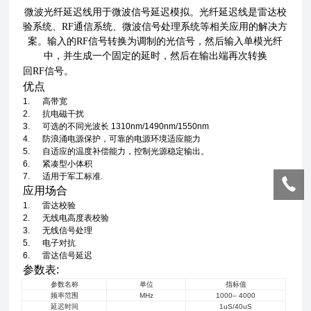
微波光纤延迟线用于微波信号延迟模拟。光纤延迟线是雷达校
验系统、RF通信系统、微波信号处理系统等相关应用的解决方
案。输入的RF信号转换为调制的光信号，然后输入单模光纤
中，并生成一个固定的延时，然后在输出端再次转换
回RF信号。
优点
1.
高带宽
2.
抗电磁干扰
3.
可选的不同光波长 1310nm/1490nm/1550nm
4.
防浪涌电源保护，可靠的电源环境适应能力
5.
自适应的温度补偿能力，控制光源稳定输出。
6.
紧凑型小体积
7.
适用于军工标准.
应用场合
1.
雷达校验
2.
无线电高度表校验
3.
无线信号处理
5.
电子对抗
6.
雷达信号延迟
参数表:
参数名称
单位
指标值
频率范围
MHz
1000– 4000
延迟时间
1uS/40uS