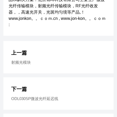
光纤传输模块，射频光纤传输模块，
RF
光纤收发
器
，
，
高速光开关
，
光斑均匀境
等产品
,
！
www.jonkon。。ｃｏｍ.cn
,
www.jon-kon。。ｃｏｍ
:
上一篇
射频光模块
下一篇
ODL030SP微波光纤延迟线