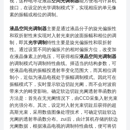
视，这种电寻址液晶
空
间光调制器
能方便地与计算机
接口，在设定的光学调制模式下，实现相应的单元像
素的振幅或相位的调制。
液晶空间光调制器
主要是通过液晶分子的旋光偏振性
和双折射性来实现对入射光束的波面振幅和相位的调
制，即其
光学调制
特性主要是旋光偏振性和双折射
性。通过设置不同的偏振片的相对偏振方位，改变加
在液晶像素上的电压，可获得相应
液晶空间光调制器
的调制模式与调制特性曲线。择适当的结构参数，可
使液晶电视的振幅投透射率变化范围大，而其相位调
制小，近似为液晶电视处于振幅调制模式。因此可在
振幅模式下，实时显示软边切趾光阑，而不会对波前
带来大的畸变影响。确定软边切趾光阑透射率函数的
方法是：首先在无光阑情况下，由CCD采集入射光束
的光强分布。其次，设定对入射光束切趾后获得的超
高斯光束，采用数值图像处理技术，可确定切趾软边
光阑的透射率函数分布。zui后，由计算机存储的软边
光阑数据，根据液晶电视的调制特性曲线，便可将切