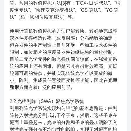
算。常用的数值模拟方法[3]有：“FOX- Li 迭代法”、“强
度恢复法”、“快速汉克尔变换法”、“GS 算法”、“YG 算
法”（杨一顾相位恢复算法）等。
使用计算机数值模拟的方法已能较快、较好地完成整
形器件复振幅透过率（或反射率）分布函数的确定，
但在器件的生产制造上目前还受一些加工技术条件的
限制，如位相片的厚度及器件边缘结构的量化控制。
目前二元光学元件的激光损伤阈值较低，在强激光系
统的应用上还有困难。但是它具有衍射效率高、光斑
轮廓可调的特点，并能实现传统光学难以完成的微
小、阵列、集成及任意波面变换等功能，因此在
光束
整形
方面有着广泛的应用前景。
2.2 光楔列阵（SWA）聚焦光学系统
利用列阵光学系统实现均匀辐照的基本思路是：由列
阵将入射激光分割成若干个子束，然后让这些子束在
靶面上重叠起来，光束的分割和子束的叠加消除了入
射激光光强分布不均匀性的影响，实现了对靶面的均