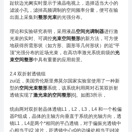
趾软边光阑实时显示于液晶电视上，选择适当大小的
滤波小孔，滤掉高频调制的空间频率分量，便可在输
出面上采集到
整形光束
的光强分布。
理论和实验研究表明，采用液晶
空间光调制器
进行激
光束的实时、可调控
光束空间整形
的新方法，可方便
地获得所需形状（如方形、圆形等几何形状）的近“平
顶”光强分布的近场光束，在高功率激光系统前级的
光
束空间整形
中具有重要的应用前景。
2.4 双折射透镜组
zui近，美国劳伦斯里弗莫尔国家实验室使用了一种新
型的
空间光束整形
系统，该系统利用两对石英双折射
透镜实现了
激光束的空间整形
[6]。如图3所示，
统由两对双折射晶体透镜L1，L2，L3，L4 和一个检偏
器P组成，晶体的主轴方向垂直于系统的光轴方向，透
镜L1，L4是两个*相同的平凸透镜，对于偏振光透镜中
心相当于l/2 波片，距透镜中心r0的边缘处相当于l/4波