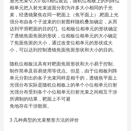
激光光束引入0 或π相位延迟，随机位相板上的列阵位
相单元把入射光束波面分割为许多大小相同的子光
束，经透镜聚焦在同一靶面上（焦平面上）,靶面上光
强分布由各个子波束的衍射图样随机叠加确定，从而
达到平滑靶面的目的[7]。位相板位相单元的形状确定
了透镜焦面焦斑的形状，位相板位相单元的大小确定
了焦面焦斑的大小，通过改变位相单元的形状或大
小，可以达到控制透镜焦面焦斑形状和大小的目的。
随机位相板法具有对靶面焦斑形状和大小易于控制、
制作简单及容易使用等优点。但是，由于位相板列阵
单元分割出的各子光束同样是相干的，透镜焦平面上
光强分布实际是随机位相板上的单个小位相单元衍射
光强分布受到各个小位相单元衍射光束之间相互干涉
所调制的结果，靶面上不可避
免地存在干涉散斑。
3 几种典型的光束整形方法的评价