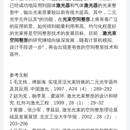
已经成功地应用到固体
激光器
和气体
激光器
的光束整
形中，输出光束质量较以前有很大提高。其中，二元
光学元件以其*的功能，在
光束空间整形
上将有着广泛
的应用前景。如何得到能量利用率高、均匀化程度好
的光束将是空间整形技术的发展目标。目前，
激光束
空间整形
的研究继续向纵深发展，随着计算机模拟、
设计手段进一步*，将会出现更有效的空间整形技术和
器件。
参考文献
1 毛文炜，傅振海. 实现灵活光束转换的二元光学器件
及其应用. 中国激光，1997，A24（4）：289~292
2 赵为党，杨李茗，虞淑环. 激光光束整形的设计和研
究. 红外与激光工程，1999，28（1）：29~32
3 黄骝，张少军，李延廷. 激光光束的空间整形理论基
础及发展展望. 北京工业大学学报，2002，28（2）：
203~206