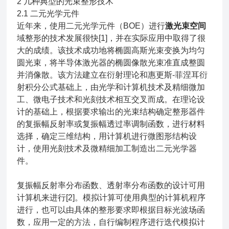
2 几种典型的光束整形技术
2.1 二元光学元件
近年来，使用二元光学元件（BOE）进行
激光束空间
域整形的技术发展很快[1]，并在实际应用中取得了很
大的成绩。该技术成功地将椭圆高斯光束变换为均匀
圆光束，将半导体激光器的椭圆像散光束准直成整圆
并消像散。该方法建立在衍射理论和惠更斯-菲涅耳衍
射积分公式基础上，由光学和计算机技术及精细微加
工、微电子技术和光刻技术相互交叉而成。在理论设
计的基础上，根据要求输出的光束结构确定整形器件
的复振幅反射率或复振幅透过率调制函数，进行材料
选择，确定三维结构，用计算机进行微图形结构设
计，使用光刻技术及微精细加工制造出二元光学器
件。
复振幅反射率分布函数、透射率分布函数的设计可用
计算机来进行[2]。模拟计算可使用典型的计算机程序
进行，也可以由具体的整形要求即根据目标光波场函
数，应用一定的方法，自行编制程序进行迭代模拟计