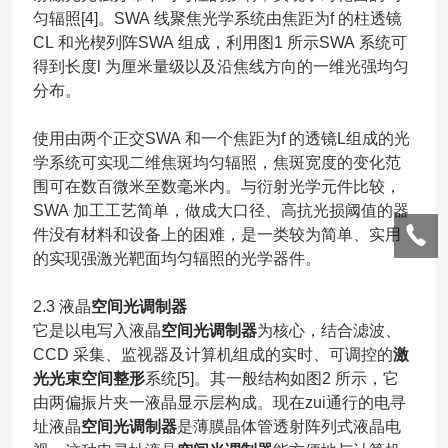
匀辐照[4]。SWA 线聚焦光学系统由焦距为f 的柱透镜
CL 和光楔列阵SWA 组成，利用图1 所示SWA 系统可
得到长度l 为厘米量级以及沿焦线方向的一维光强均匀
分布。
使用由两个正交SWA 和一个焦距为f 的透镜L组成的光
学系统可实现二维焦斑均匀辐照，焦斑宽度的变化范
围可在数百微米至数毫米内。与衍射光学元件比较，
SWA 加工工艺简单，做成大口径、高抗光损阈值的器
件没有材料和设备上的困难，是一类较为简单、实用
的实现强激光靶面均匀辐照的光学器件。
2.3 液晶
空间光调制器
它是以电写入液晶
空间光调制器
为核心，结合滤波、
CCD 采集、监视器及计算机组成的实时、可调控的
激
光光束空间整形
系统[5]。其一般结构如图2 所示，它
由两偏振片夹一液晶显示层构成。现在zui通行的电寻
址液晶
空间光调制器
是薄膜晶体管透射阵列式液晶电