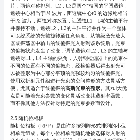
片，两镜对称排列。L2，L3是两个*相同的平凹透镜，
透镜中心相当于l/4 波片，距透镜中心r0 的边缘处相当
于l/2 波片，两镜对称放置，让透镜L1，L4的主轴平行
并保持不动，透镜L2，L3的主轴平行并作为一个整体
可以绕系统的光轴旋转至任意角度。从前级激光放大
器或振荡器中输出的线偏振光入射到该系统后，光束
的偏振状态发生了改变，调节透镜对L2，L3 的主轴与
透镜对L1，L4 主轴的夹角，入射到检偏器上的光束在
不同的位置有不同的偏振态，经检偏器后得出射光可
以被整形为中心部分平顶的光强较均匀的线偏振光。
使用双折射元件组进行光束的空间整形的方法灵活方
便，尤其适合于线偏振的
高斯光束的整形
。其zui大优
点是可随着光束参数的变化灵活改变其透射率函数，
而不像其他方法仅针对特定的光束参数而设计。
2.5 随机位相板
随机位相板（RPP）是由许多按列阵形式排列的小位
相单元组成，每个小位相单元随机地被选择对入射的