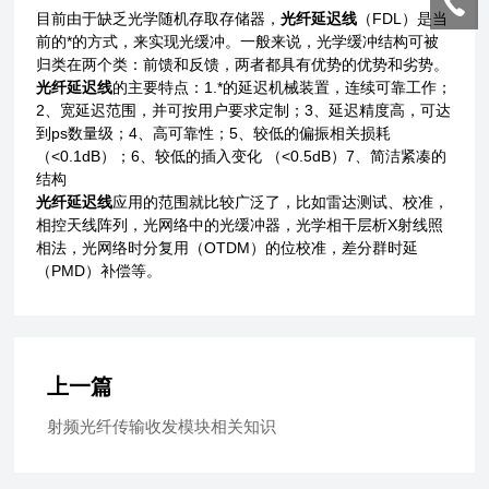
目前由于缺乏光学随机存取存储器，
光纤延迟线
（FDL）是当
前的*的方式，来实现光缓冲。一般来说，光学缓冲结构可被
归类在两个类：前馈和反馈，两者都具有优势的优势和劣势。
光纤延迟线
的主要特点：1.*的延迟机械装置，连续可靠工作；
2、宽延迟范围，并可按用户要求定制；3、延迟精度高，可达
到ps数量级；4、高可靠性；5、较低的偏振相关损耗
（<0.1dB）；6、较低的插入变化 （<0.5dB）7、简洁紧凑的
结构
光纤延迟线
应用的范围就比较广泛了，比如雷达测试、校准，
相控天线阵列，光网络中的光缓冲器，光学相干层析X射线照
相法，光网络时分复用（OTDM）的位校准，差分群时延
（PMD）补偿等。
上一篇
射频光纤传输收发模块相关知识