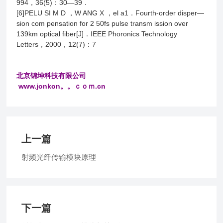
994，36(5)：30—39．
[6]PELU SI M D ，W ANG X ，el a1．Fourth-order disper—
sion com pensation for 2 50fs pulse transm ission over
139km optical fiber[J]．IEEE Phoronics Technology
Letters，2000，12(7)：7
北京锦坤科技有限公司
www.jonkon。。ｃｏｍ.cn
上一篇
射频光纤传输模块原理
下一篇