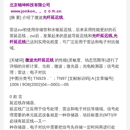
北京锦坤科技有限公司
www.jonkon。。ｃｏｍ.cn
[摘 要] 介绍了微波
光纤延迟线
。
雷达zui初使用存储管和水银延迟线，后来采用性能更好的石
英延迟线，zui后，发展起来的是超导延迟线和
光纤延迟线,
光
纤延迟线
已达到实用化程度，可广泛应用于雷达和电子对抗领
域。
[关键词]
微波光纤延迟线
的性能(灵敏度、动态范围等)进行了
详细的分析计算。当前，微波；激光器；光电检测器；信号处
理；雷达；电子对抗
[中图分类号] TN929．¨ ；TN97 [文献标识码] A [文章编号]
1006 l 9O8(2002)04—0001—05
0 前 言
延迟线存储器。
延迟线广泛应用于信号处理、雷达和电子对抗等领域。信号处
理需要的单元延迟设备就是一种存储器．动目标显示(MTI)中
必须有延迟线—又一
种存储器，电子对抗中需要把信号先存储一定时间再进行处