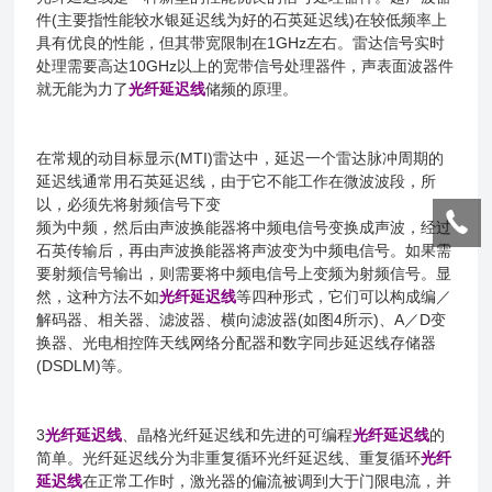
件(主要指性能较水银延迟线为好的石英延迟线)在较低频率上
具有优良的性能，但其带宽限制在1GHz左右。雷达信号实时
处理需要高达10GHz以上的宽带信号处理器件，声表面波器件
就无能为力了
光纤延迟线
储频的原理。
在常规的动目标显示(MTI)雷达中，延迟一个雷达脉冲周期的
延迟线通常用石英延迟线，由于它不能工作在微波波段，所
以，必须先将射频信号下变
频为中频，然后由声波换能器将中频电信号变换成声波，经过
石英传输后，再由声波换能器将声波变为中频电信号。如果需
要射频信号输出，则需要将中频电信号上变频为射频信号。显
然，这种方法不如
光纤延迟线
等四种形式，它们可以构成编／
解码器、相关器、滤波器、横向滤波器(如图4所示)、A／D变
换器、光电相控阵天线网络分配器和数字同步延迟线存储器
(DSDLM)等。
3
光纤延迟线
、晶格光纤延迟线和先进的可编程
光纤延迟线
的
简单。光纤延迟线分为非重复循环光纤延迟线、重复循环
光纤
延迟线
在正常工作时，激光器的偏流被调到大于门限电流，并