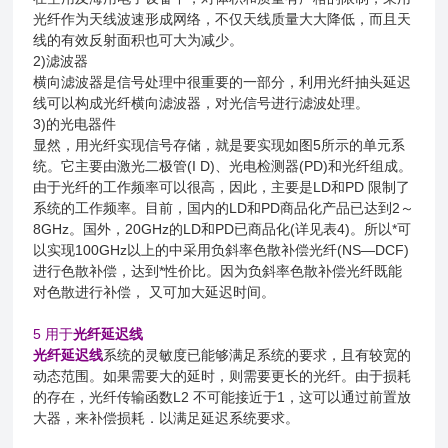
光纤作为天线波速形成网络，不仅天线质量大大降低，而且天
线的有效反射面积也可大为减少。
2)滤波器
横向滤波器是信号处理中很重要的一部分，利用光纤抽头延迟
线可以构成光纤横向滤波器，对光信号进行滤波处理。
3)的光电器件
显然，用光纤实现信号存储，就是要实现如图5所示的单元系
统。它主要由激光二极管(I D)、光电检测器(PD)和光纤组成。
由于光纤的工作频率可以很高，因此，主要是LD和PD 限制了
系统的工作频率。目前，国内的LD和PD商品化产品已达到2～
8GHz。国外，20GHz的LD和PD已商品化(详见表4)。所以*可
以实现100GHz以上的中采用负斜率色散补偿光纤(NS—DCF)
进行色散补偿，达到*性价比。因为负斜率色散补偿光纤既能
对色散进行补偿， 又可加大延迟时间。
5 用于
光纤延迟线
光纤延迟线
系统的灵敏度已能够满足系统的要求，且有较宽的
动态范围。如果需要大的延时，则需要更长的光纤。由于损耗
的存在，光纤传输函数L2 不可能接近于1，这可以通过前置放
大器，来补偿损耗．以满足延迟系统要求。