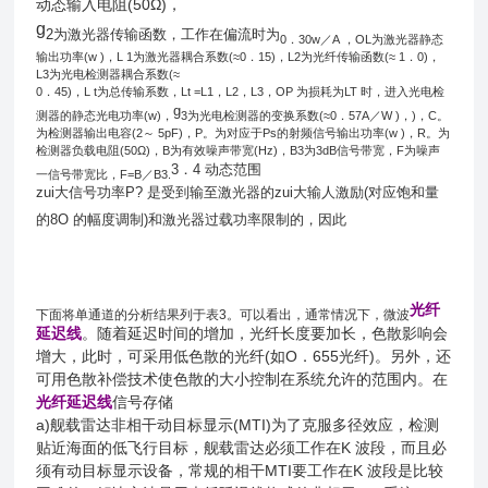
动态输入电阻(50Ω)，
g
2为激光器传输函数，工作在偏流时为
0
．
30w
／
A
，
OL
为激光器静态
输出功率
(w )
，
L 1
为激光器耦合系数
(≈0
．
15)
，
L2
为光纤传输函数
(≈ 1
．
0)
，
L3
为光电检测器耦合系数
(≈
0
．
45)
，
L t
为总传输系数，
Lt =L1
，
L2
，
L3
，
OP
为损耗为
LT
时，进入光电检
g
测器的静态光电功率
(w)
，
3
为光电检测器的变换系数
(≈0
．
57A
／
W )
，
)
，
C
。
为检测器输出电容
(2
～
5pF)
，
P
。为对应于
Ps
的射频信号输出功率
(w )
，
R
。为
检测器负载电阻
(50Ω)
，
B
为有效噪声带宽
(Hz)
，
B3
为
3dB
信号带宽，
F
为噪声
3．4 动态范围
一信号带宽比，
F=B
／
B3.
zui大信号功率P? 是受到输至激光器的zui大输人激励(对应饱和量
的8O 的幅度调制)和激光器过载功率限制的，因此
光纤
下面将单通道的分析结果列于表3。可以看出，通常情况下，微波
延迟线
。随着延迟时间的增加，光纤长度要加长，色散影响会
增大，此时，可采用低色散的光纤(如O．655光纤)。另外，还
可用色散补偿技术使色散的大小控制在系统允许的范围内。在
光纤延迟线
信号存储
a)舰载雷达非相干动目标显示(MTI)为了克服多径效应，检测
贴近海面的低飞行目标，舰载雷达必须工作在K 波段，而且必
须有动目标显示设备，常规的相干MTI要工作在K 波段是比较