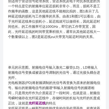
别适用于雷达信号处理系统，雷达系统及电子对抗系统是的另
一个特点是它的射频单位延迟损耗非常小，而且，损耗不是工
作频率的函数，这是其他延迟线不能相比拟的，图1表示了几
种延迟线的损耗与工作频率的关系。由表1和图1可以看出，由
于光纤延迟线单位损耗小，延迟线就可以做得长，因此延迟时
间也长。的工作频率可达100GHz，即它的工作带宽宽，因
此，光纤延迟线的时间带宽乘积很大，通常比其他延迟线大一
个数量级以上，图2是延迟线zui大带宽与延迟时间的关系。
单元的示意图。射频电信号输入激光二极管(LD)，LD将输入
射频电信号变换成被该信号调制的光信号，通过光接头耦合进
光纤。
光电检测器(PD)将射频调制的光信号再变换为原来的射频电信
号。输出的射频电信号的频谱*和输入射频电信号的频谱相
同，只是用光纤作为介质延迟了一段时间，也就是说，射频信
号瞬时储存在光纤延迟线中，存储时间的长短与光纤的长度成
正比，这就是
光纤延迟线
的特点
光纤延迟线是一种新型的性能优良的信号处理器件。超声波器