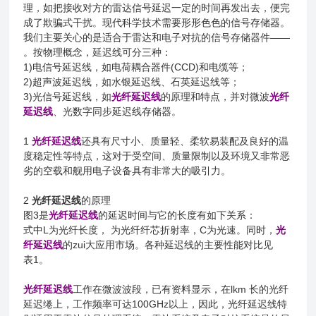
理，如把接收对方的雷达信号延迟一定的时间再发出去，便完
成了欺骗式干扰。现代科学技术需要形形色色的信号存储器。
我们主要关心的是适合于雷达和电子对抗的信号存储器件——
。按物理概念，延迟线可分三种：
1)电信号延迟线，如电荷耦合器件(CCD)和电缆等；
2)超声波延迟线，如水银延迟线、石英延迟线等；
3)光信号延迟线，如
光纤延迟线
的原理和特点，并对微波
光纤
延迟线
、光数字同步延迟线存储器。
1
光纤延迟线
还具有尺寸小、质量轻、柔软易装配及良好的温
度稳定性等特点，这对于受空间、质量限制以及环境又非常恶
劣的空载和舰用电子设备具有非常大的吸引力。
2
光纤延迟线
的原理
图3是
光纤延迟线
的延迟时间与它的长度有如下关系：
式中L为光纤长度， 为光纤纤芯折射率，C为光速。同时，
光
纤延迟线
的zui大应用市场。各种延迟线的主要性能对比见
表1。
光纤延迟线
工作在微波波段，已有资料显示，在lkm 长的光纤
延迟绻上，工作频率可达100GHz以上，因此，光纤延迟线特