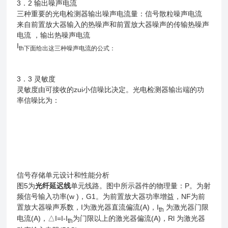
3．2 输出噪声电流
三种重要的光电检测器输出噪声电流量：信号散粒噪声电流
来自前置放大器输入的热噪声和前置放大器噪声的传输热噪声
电流 ，输出热噪声电流
I
th
下面给出这三种噪声电流的公式：
3．3 灵敏度
灵敏度由可接收的zui小信噪比决定。光电检测器输出端的功
率信噪比为：
信号存储单元设计和性能分析
图5为
光纤延迟线
单元线路。图中所示器件的物理量：P。为射
频信号输入功率(w )，G1。为前置放大器功率增益，NF为前
置放大器噪声系数，I为激光器直流偏流(A)，I
为激光器门限
th
电流(A)，△I=I-I
为门限以上的激光器偏流(A)，Rl 为激光器
th