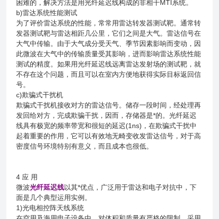
困难的，解决方法是用光纤延迟线构成的非相干MTI系统。
b)雷达系统性能测试
为了评价雷达系统的性能，常常用雷达转发器测试靶。通常转
发器测试靶与雷达相距几公里，它们之间是大气。雷达信号在
大气中传输。由于大气成分受天气、季节因素影响而变动，因
此微波在大气中的传输质量受其影响，进而影响雷达系统性能
测试的精度。如果用光纤延迟线远离雷达发射场的测试靶，就
不存在这个问题，而且可以在室内方便地获得实际目标返回信
号。
c)欺骗式干扰机
欺骗式干扰机接收对方的雷达信号。储存一段时间，经处理再
发回给对方，完成欺骗干扰，因而，存储器是*的。光纤延迟
线具有极宽的频率带宽和很短的延迟(1ns)，在欺骗式干扰中
起着重要的作用，它可以有效地无畸变收发雷达信号，对于高
密度信号环境特别有意义，而且成本也很低。
4 应 用
微波
光纤延迟线
以其*优点，广泛用于雷达和电子对抗中，下
面是几个典型运用实例。
1)光电相控阵天线系统
在空用及海用电子设备中，对体积和质量有严格的限制，采用