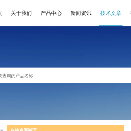
页
关于我们
产品中心
新闻资讯
技术文章