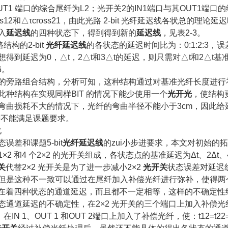
OUT1 端口的综合尾纤为L2；光开关2的IN1端口与其OUT1
ross12和△τcross21，由此光路 2-bit 光纤延迟线各状总的理论
入
延迟线
的四种状态下，得到得到新的
延迟线
，见表2-3。
结构的2-bit
光纤延迟线
的各状态的延迟时间比为：0:1:2:3
想得到延迟为0，△t，2△t和3△t的延迟，则只需对△t和2△
6。
的旁路组合结构，分析可知，这种结构通过对基准光纤长度进行
此种结构在实现同样BIT 的情况下能少使用一个
光开光
，使结构
曲损耗不大的情况下，光纤的弯曲半径不能小于3cm，因此给延迟
小步进不能满足课题要求。
化
误差和课题5-bit
光纤延迟线
的zui小步进要求，本文对初始的
2 和4 个2×2 的光开关组成，各状态点的基准延迟为Δt、2Δt、4Δt
关
代替2×2 光开关是为了进一步减小2×2
光开关
状态误差对延迟
是这种不一致可以通过在尾纤加入补偿光纤进行弥补，使得两个状态
在着四种状态的通道延迟，而且都不一定相等，这样的不确定性
态通道延迟的不确定性，在2×2 光开关的三个端口上加入补偿
IN 1、OUT 1 和OUT 2端口上加入了补偿光纤，使：t12=t22=t21