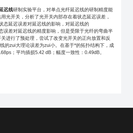
延迟线
研制实验平台，对单点光纤延迟线的研制精度能
迟线的选用光开关，分析了光开关内部存在着状态延迟误差，
状态延迟误差对延迟线的影响，对延迟线的
态误差对延迟线的精度影响，但是受限于光纤的弯曲半
，对光开关进行了预处理，尝试了改变光开关的正向放置和反
时，延迟线的zui大理论误差为zui小。在基于*的拓扑结构下，成
68ps；平均插损5.42 dB；幅度一致性：0.49dB。