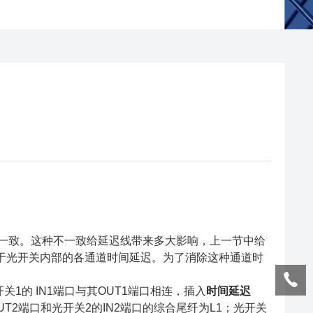
一致。这种不一致给延迟线带来多大影响，上一节中给
决于光开关内部的各通道时间延迟。为了消除这种通道时
关1的 IN1端口与其OUT1端口相连，插入
时间延迟
UT2端口和光开关2的IN2端口的综合尾纤为L1；光开关