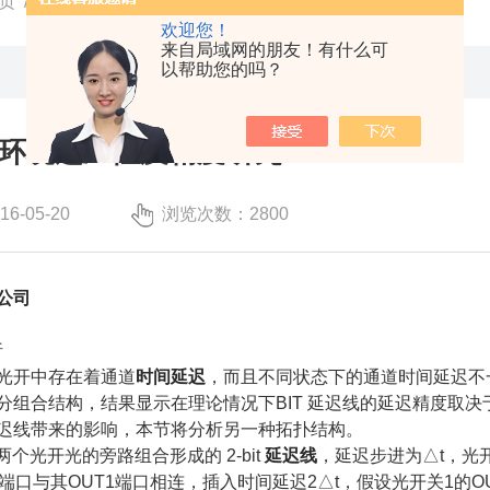
页
/
技术文章
/ 光纤延迟线环境适应性及精度研究4
欢迎您！
来自局域网的朋友！有什么可
以帮助您的吗？
环境适应性及精度研究4
-05-20
浏览次数：2800
公司
析
光开中存在着通道
时间延迟
，而且不同状态下的通道时间延迟不
分组合结构，结果显示在理论情况下BIT 延迟线的延迟精度取
迟线带来的影响，本节将分析另一种拓扑结构。
为两个光开光的旁路组合形成的 2-bit
延迟线
，延迟步进为△t，光开
N1端口与其OUT1端口相连，插入时间延迟2△t，假设光开关1的O