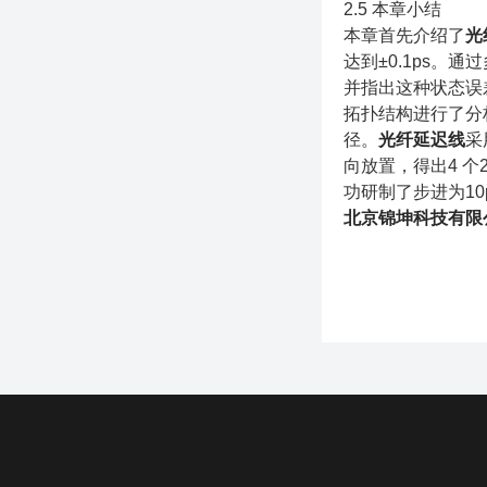
2.5 本章小结
本章首先介绍了
光
达到±0.1ps。
并指出这种状态误
拓扑结构进行了分
径。
光纤延迟线
采
向放置，得出4 个2
功研制了步进为10p
北京锦坤科技有限