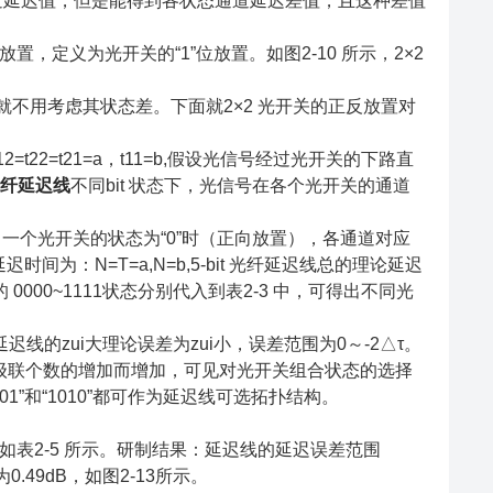
道延迟值，但是能得到各状态通道延迟差值，且这种差值
放置，定义为光开关的“1”位放置。如图2-10 所示，2×2
不用考虑其状态差。下面就2×2 光开关的正反放置对
=t22=t21=a，t11=b,假设光信号经过光开关的下路直
光纤延迟线
不同bit 状态下，光信号在各个光开关的通道
1。当一个光开关的状态为“0”时（正向放置），各通道对应
时间为：N=T=a,N=b,5-bit 光纤延迟线总的理论延迟
 0000~1111状态分别代入到表2-3 中，可得出不同光
”时，延迟线的zui大理论误差为zui小，误差范围为0～-2△τ。
开关级联个数的增加而增加，可见对光开关组合状态的选择
01”和“1010”都可作为延迟线可选拓扑结构。
表2-5 所示。研制结果：延迟线的延迟误差范围
0.49dB，如图2-13所示。