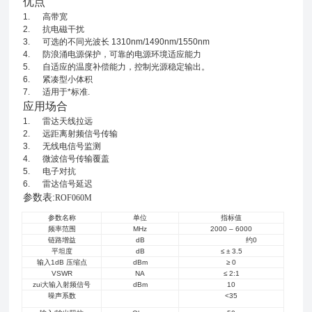
优点
1.
高带宽
2.
抗电磁干扰
3.
可选的不同光波长 1310nm/1490nm/1550nm
4.
防浪涌电源保护，可靠的电源环境适应能力
5.
自适应的温度补偿能力，控制光源稳定输出。
6.
紧凑型小体积
7.
适用于*标准.
应用场合
1.
雷达天线拉远
2.
远距离射频信号传输
3.
无线电信号监测
4.
微波信号传输覆盖
5.
电子对抗
6.
雷达信号延迟
参数表:
ROF060M
参数名称
单位
指标值
频率范围
MHz
2000 – 6000
链路增益
dB
约0
平坦度
dB
≤ ± 3.5
输入1dB 压缩点
dBm
≥ 0
VSWR
NA
≤ 2:1
zui大输入射频信号
dBm
10
噪声系数
<35