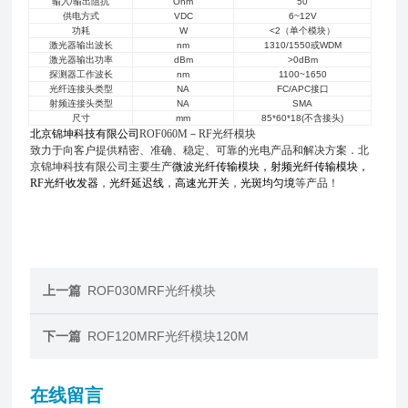
输入/输出阻抗
Ohm
50
供电方式
VDC
6~12V
功耗
W
<2
（单个模块）
激光器输出波长
nm
1310/1550
或WDM
激光器输出功率
dBm
>0dBm
探测器工作波长
nm
1100~1650
光纤连接头类型
NA
FC/APC
接口
射频连接头类型
NA
SMA
尺寸
mm
85*60*18(
不含接头)
北京锦坤科技有限公司
ROF060M－RF
光纤模块
致力于向客户提供精密、准确、稳定、可靠的光电产品和解决方案．北
京锦坤科技有限公司主要生产
微波光纤传输模块，射频光纤传输模块，
RF
光纤收发器
，
光纤延迟线
，
高速光开关
，
光斑均匀境
等产品！
上一篇
ROF030MRF光纤模块
下一篇
ROF120MRF光纤模块120M
在线留言