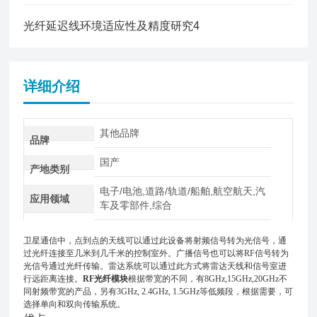
光纤延迟线环境适应性及精度研究4
详细介绍
其他品牌
品牌
国产
产地类别
电子/电池,道路/轨道/船舶,航空航天,汽
应用领域
车及零部件,综合
卫星通信中，点到点的天线可以通过此设备将射频信号转为光信号，通
过光纤连接至几米到几千米的控制室外。广播信号也可以将RF信号转为
光信号通过光纤传输。雷达系统可以通过此方式将雷达天线和信号室进
行远距离连接。
RF光纤模块
根据带宽的不同，有8GHz,15GHz,20GHz不
同射频带宽的产品，另有3GHz, 2.4GHz, 1.5GHz等低频段，根据需要，可
选择单向和双向传输系统。